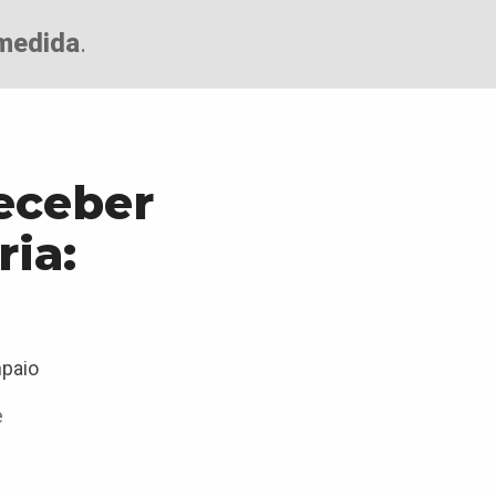
medida
.
receber
ia:
mpaio
e