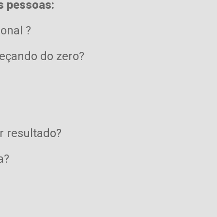
s pessoas:
onal ?
meçando do zero?
r resultado?
a?