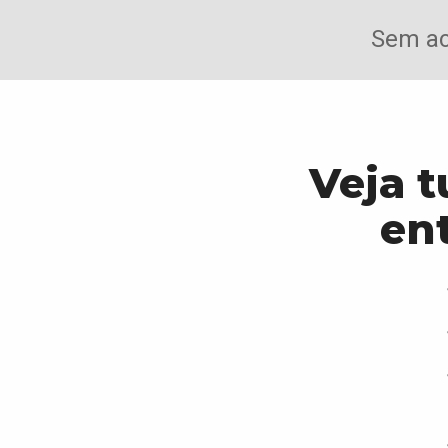
Sem a
Veja t
en