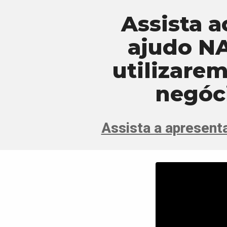
Assista a
ajudo NA
utilizarem
negóci
Assista a apresen