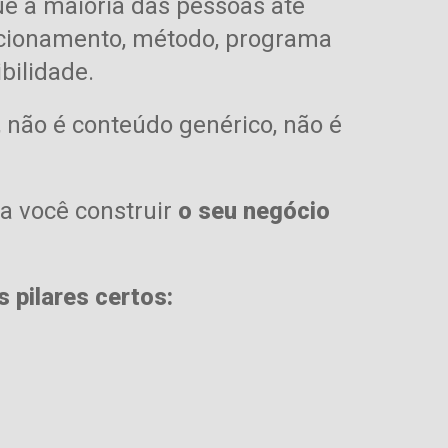
ue a maioria das pessoas até
cionamento, método, programa
ibilidade.
 n
ão é conteúdo genérico, n
ão é
ra você construir
o seu negócio
pilares certos: