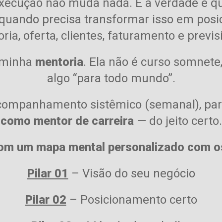
execução não muda nada.
E a verdade é q
quando precisa transformar isso em
posi
ria,
oferta,
clientes,
faturamento e
previs
 minha
mentoria
.
Ela não é curso somnete,
algo “para todo mundo”.
ompanhamento sistêmico (semanal)
, pa
como mentor de carreira
— do jeito certo.
m um mapa mental personalizado com os 
Pilar 01
– Visão do seu negócio
Pilar 02
– Posicionamento certo